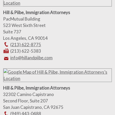
Hill & Piibe, Immigration Attorneys
PacMutual Building
523 West Sixth Street
Suite 737
Los Angeles
,
CA
90014
(213) 622-8775
(213) 622-5383
info@hillandpiibe.com
Hill & Piibe, Immigration Attorneys
32302 Camino Capistrano
Second Floor, Suite 207
San Juan Capistrano
,
CA
92675
(949) 443-0488